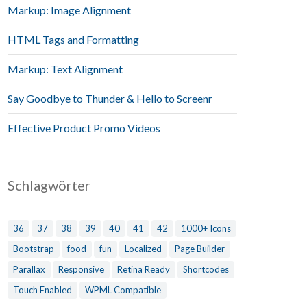
Markup: Image Alignment
HTML Tags and Formatting
Markup: Text Alignment
Say Goodbye to Thunder & Hello to Screenr
Effective Product Promo Videos
Schlagwörter
36
37
38
39
40
41
42
1000+ Icons
Bootstrap
food
fun
Localized
Page Builder
Parallax
Responsive
Retina Ready
Shortcodes
Touch Enabled
WPML Compatible