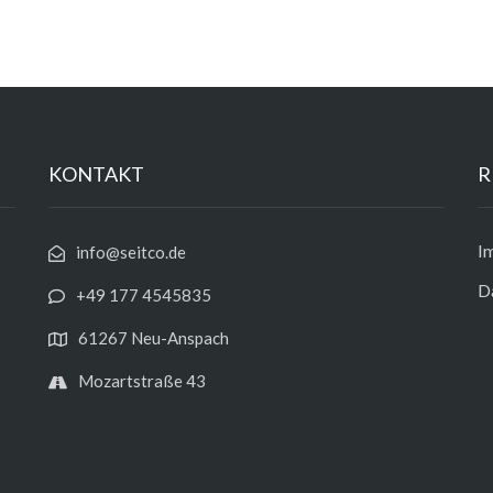
KONTAKT
R
I
info@seitco.de
D
+49 177 4545835
61267 Neu-Anspach
Mozartstraße 43